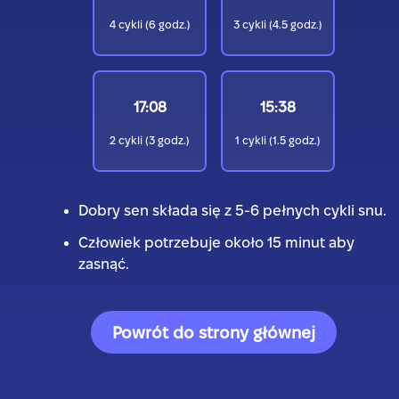
4
cykli (
6
godz.)
3
cykli (
4.5
godz.)
17:08
15:38
2
cykli (
3
godz.)
1
cykli (
1.5
godz.)
Dobry sen składa się z 5-6 pełnych cykli snu.
Człowiek potrzebuje około 15 minut aby
zasnąć.
Powrót do strony głównej