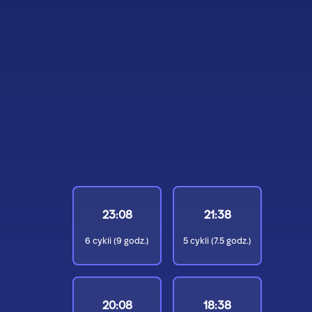
23:08
21:38
6
cykli (
9
godz.)
5
cykli (
7.5
godz.)
20:08
18:38