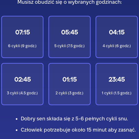
Musisz obudzić się o wybranych godzinach:
07:15
05:45
04:15
6
cykli (
9
godz.)
5
cykli (
7.5
godz.)
4
cykli (
6
godz.)
02:45
01:15
23:45
3
cykli (
4.5
godz.)
2
cykli (
3
godz.)
1
cykli (
1.5
godz.)
Dobry sen składa się z 5-6 pełnych cykli snu.
Człowiek potrzebuje około 15 minut aby zasnąć.